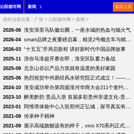
沁阳都市网
新闻
返回上页
您的当前位置：
广告
>
沁阳都市网
>
新闻
>
2026-06
淮安浪里马队徽出圈，一座水城的热血与烟火气
2026-04
smart品牌之夜重磅启幕，精灵2号概念车与精灵6号全球首秀
2026-03
“十五五”开局启新程 讲好新时代中国品牌故事
2025-11
浪你马淮超开赛在即，淮安区队蓄力备战
2025-09
北京山谷以产品力筑就有温度的美好家园
2025-06
热烈祝贺中州易经风水研究院正式成立！——让传统智慧照见未来！
2024-10
淮安成功举办第四届淮河华商大会211个签约项目 总投资1486.4亿元
2023-10
醉美黔韵 贵品入浙 首届多彩贵州非遗文化-贵品博览会
2023-01
阿维塔体验中心入驻郑州正弘城，探寻真实有趣的生活方式
2021-09
传承种子精神
2021-09
展示高端旗舰该有的样子，vivo X70系列正式上线！