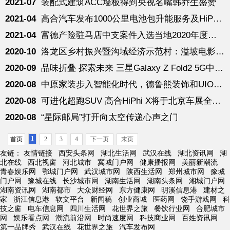
2021-07
装配式建筑ACC墙板得到央视名嘴韩乔生盛赞
2021-04
高合汽车发布1000公里电池包升能服务及HiPhi X四车型开启预订
2021-04
富德产险驻马店中支案件入选当地2020年度典型理赔案例
2020-10
洛龙区乡村振兴暨沟域经济示范村：溢坡电影村盛大启幕
2020-09
品味折叠 探索未来 三星Galaxy Z Fold2 5G中国发布
2020-08
中原家装步入智能化时代，德鲁熊装饰和UIOT双方共同推进的“智慧
2020-08
可进化超跑SUV 高合HiPhi X将于北京车展全球上市
2020-08
“星际邮局”打开向太空传递心声之门
1
首页
2
3
4
下一页
末页
友链：
友情链接
西安头条网
湖北生活网
武汉在线
湖北资讯网
湖
北在线
西北视窗
河北城市
冀城门户网
健康播报网
美丽新潮流
青春娱乐网
鄂城门户网
武汉城市网
陕西生活网
郑州城市网
豫城
门户网
豫城在线
长沙城市网
湖南生活网
湖南头条网
湘城门户网
湖南资讯网
湖南都市
大众财经网
东方健康网
明溪信息港
建材之
家
浙江信息港
软文平台
新闻稿
创业商城
医药网
饶手游戏网
科
技之窗
电车信息网
四川生活网
花世界之旅
餐饮行业网
合肥城市
网
娱乐看点网
潮流前沿网
时尚速度网
科技商业网
百姓资讯网
第一品牌秀
武汉在线
花世界之旅
汽车发布网